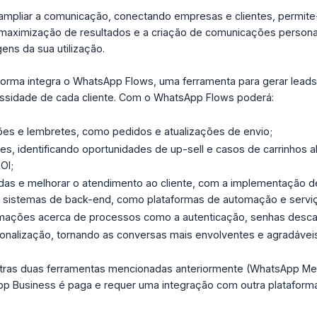
ampliar a comunicação, conectando empresas e clientes, permite-
 maximização de resultados e a criação de comunicações persona
ens da sua utilização.
aforma integra o WhatsApp Flows, uma ferramenta para gerar lead
ssidade de cada cliente. Com o WhatsApp Flows poderá:
ções e lembretes, como pedidos e atualizações de envio;
es, identificando oportunidades de up-sell e casos de carrinhos
ROI;
endas e melhorar o atendimento ao cliente, com a implementaçã
 sistemas de back-end, como plataformas de automação e serv
rmações acerca de processos como a autenticação, senhas descart
onalização, tornando as conversas mais envolventes e agradáveis
utras duas ferramentas mencionadas anteriormente (WhatsApp Mes
p Business é paga e requer uma integração com outra plataform