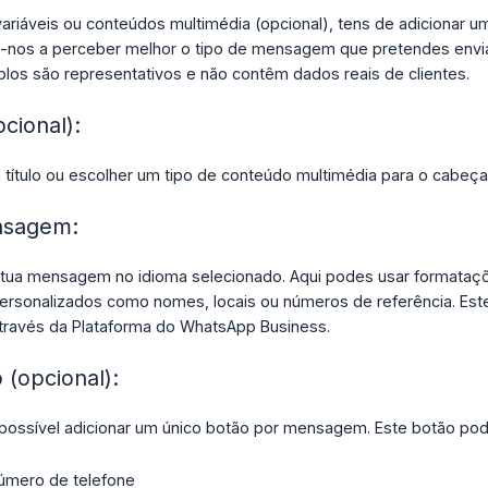
 variáveis ou conteúdos multimédia (opcional), tens de adicionar 
a-nos a perceber melhor o tipo de mensagem que pretendes enviar
los são representativos e não contêm dados reais de clientes.
cional):
 título ou escolher um tipo de conteúdo multimédia para o cabeç
nsagem:
tua mensagem no idioma selecionado. Aqui podes usar formatações (
 personalizados como nomes, locais ou números de referência. E
través da Plataforma do WhatsApp Business.
 (opcional):
ossível adicionar um único botão por mensagem. Este botão pode 
número de telefone