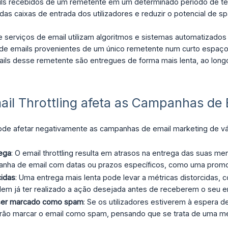
ls recebidos de um remetente em um determinado período de temp
as caixas de entrada dos utilizadores e reduzir o potencial de s
 serviços de email utilizam algoritmos e sistemas automatizados 
e emails provenientes de um único remetente num curto espaço de
mails desse remetente são entregues de forma mais lenta, ao lo
il Throttling afeta as Campanhas de 
 pode afetar negativamente as campanhas de email marketing de vá
rega
: O email throttling resulta em atrasos na entrega das suas 
anha de email com datas ou prazos específicos, como uma promo
cidas
: Uma entrega mais lenta pode levar a métricas distorcidas, 
dem já ter realizado a ação desejada antes de receberem o seu em
 ser marcado como spam
: Se os utilizadores estiverem à espera
rão marcar o email como spam, pensando que se trata de uma me