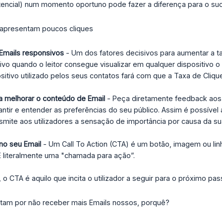
potencial) num momento oportuno pode fazer a diferença para o s
 apresentam poucos cliques
 Emails responsivos
- Um dos fatores decisivos para aumentar a tax
ivo quando o leitor consegue visualizar em qualquer dispositivo
ositivo utilizado pelos seus contatos fará com que a Taxa de Cliq
 melhorar o conteúdo de Email
- Peça diretamente feedback aos 
antir e entender as preferências do seu público. Assim é possíve
ansmite aos utilizadores a sensação de importância por causa da 
 no seu Email
- Um Call To Action (CTA) é um botão, imagem ou linha
É literalmente uma "chamada para ação”.
, o CTA é aquilo que incita o utilizador a seguir para o próximo pa
ptam por não receber mais Emails nossos, porquê?