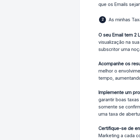
que os Emails sej
As minhas Taxa
O seu Email tem 2 L
visualização na sua
subscritor uma noç
Acompanhe os resu
melhor o envolvime
tempo, aumentando 
Implemente um proc
garantir boas taxas
somente se confirm
uma taxa de abertur
Certifique-se de en
Marketing a cada c