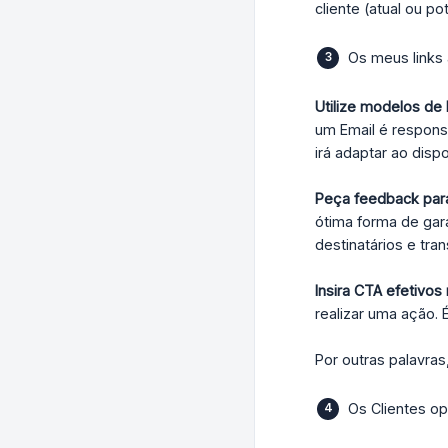
cliente (atual ou 
Os meus links
Utilize modelos de
um Email é respons
irá adaptar ao disp
Peça feedback para
ótima forma de gar
destinatários e tr
Insira CTA efetivos
realizar uma ação. 
Por outras palavras
Os Clientes o