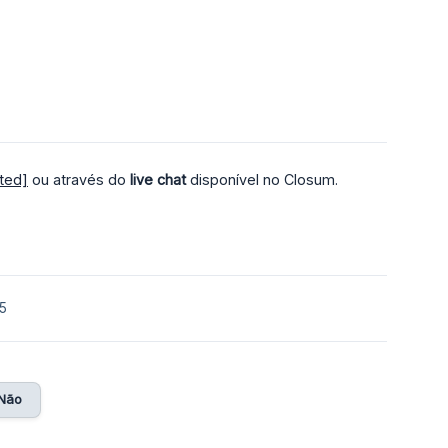
ted]
ou através do
live chat
disponível no Closum.
5
Não