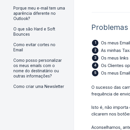
Porque meu e-mail tem uma
aparência diferente no
Outlook?
Problemas 
O que são Hard e Soft
Bounces
Os meus Email
Como evitar cortes no
Email
As minhas Taxa
Os meus links
Como posso personalizar
Os Clientes o
os meus emails com o
nome do destinatário ou
Os meus Email
outras informações?
Como criar uma Newsletter
O sucesso das camp
frequência de envi
Isto é, não importa
clicarem nos botões
Aconselhamos, antes