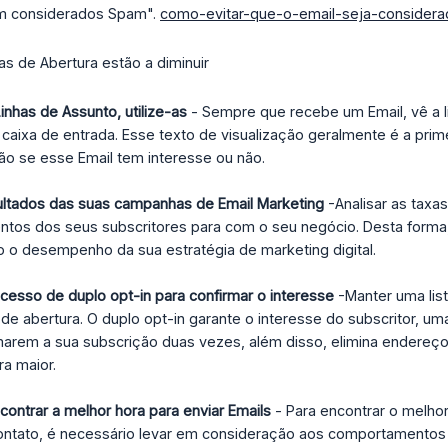
am considerados Spam".
como-evitar-que-o-email-seja-consider
s de Abertura estão a diminuir
inhas de Assunto, utilize-as
- Sempre que recebe um Email, vê a l
 caixa de entrada. Esse texto de visualização geralmente é a prime
ão se esse Email tem interesse ou não.
ltados das suas campanhas de Email Marketing
-Analisar as taxa
ntos dos seus subscritores para com o seu negócio. Desta forma,
o desempenho da sua estratégia de marketing digital.
esso de duplo opt-in para confirmar o interesse
-Manter uma list
 de abertura. O duplo opt-in garante o interesse do subscritor, u
arem a sua subscrição duas vezes, além disso, elimina endereços 
a maior.
contrar a melhor hora para enviar Emails
- Para encontrar o melhor
ontato, é necessário levar em consideração aos comportamentos