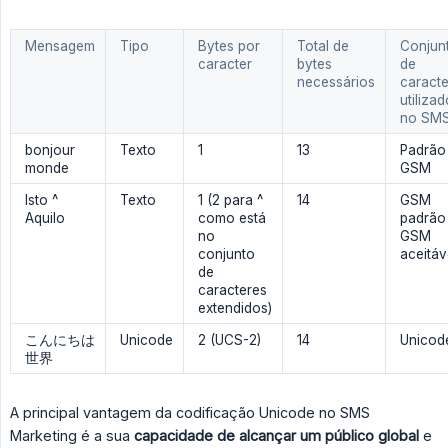
Mensagem
Tipo
Bytes por
Total de
Conjun
caracter
bytes
de
necessários
caract
utilizado
no SM
bonjour
Texto
1
13
Padrão
monde
GSM
Isto ^
Texto
1 (2 para ^
14
GSM
Aquilo
como está
padrão
no
GSM
conjunto
aceitáv
de
caracteres
extendidos)
こんにちは
Unicode
2 (UCS-2)
14
Unicod
世界
A principal vantagem da codificação Unicode no SMS
Marketing é a sua
capacidade de alcançar um público global
e